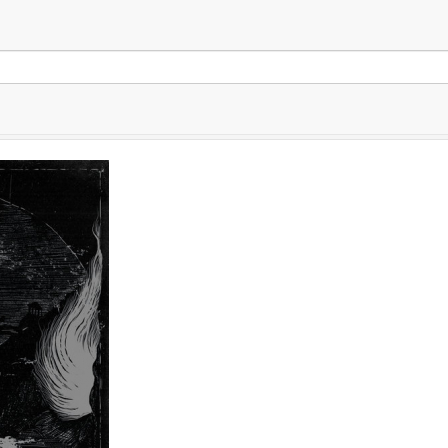
ia pre výraz
"Daemon Of O