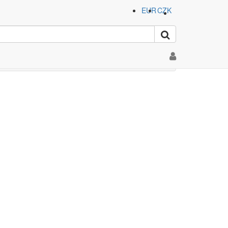
EUR
CZK
a"