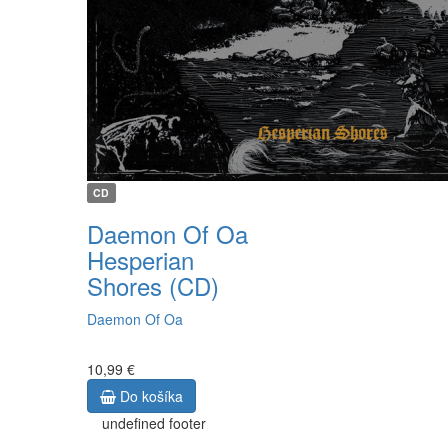
CD
Daemon Of Oa
Hesperian
Shores (CD)
Daemon Of Oa
10,99 €
Do košíka
undefined footer