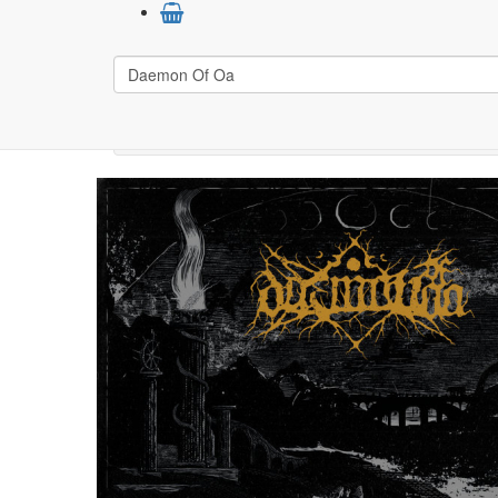
Výsledky vyhľadávan
Počet výsledkov:
1