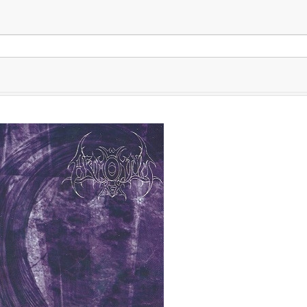
ia pre výraz
"Arimonium R