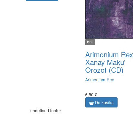
CDr
Arimonium Rex
Xanay Maku'
Orozot (CD)
Arimonium Rex
6,50 €
Do košíka
undefined footer