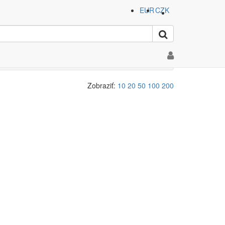
EUR
CZK
ex"
Zobraziť:
10
20
50
100
200