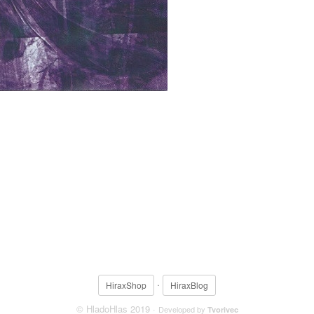
·
HiraxShop
HiraxBlog
© HladoHlas 2019 ·
Developed by
Tvorivec