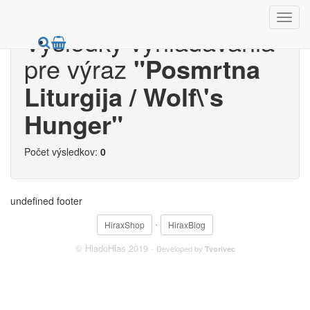
Výsledky vyhľadávania
pre výraz
"Posmrtna
Liturgija / Wolf\'s
Hunger"
Počet výsledkov:
0
undefined footer
·
HiraxShop
HiraxBlog
© HladoHlas 2019 ·
Developed by
Tvorivec