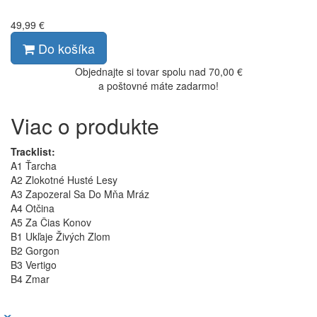
49,99 €
Do košíka
Objednajte si tovar spolu nad 70,00 €
a poštovné máte zadarmo!
Viac o produkte
Tracklist:
A1 Ťarcha
A2 Zlokotné Husté Lesy
A3 Zapozeral Sa Do Mňa Mráz
A4 Otčina
A5 Za Čias Konov
B1 Ukľaje Živých Zlom
B2 Gorgon
B3 Vertigo
B4 Zmar