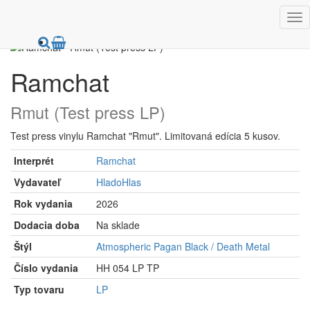
Hudba, film
Vinyly (LP, EP, SP, 12", 10", 7"...)
Ramchat
Rmut (Test press LP)
Test press vinylu Ramchat "Rmut". Limitovaná edícia 5 kusov.
Interprét
Ramchat
Vydavateľ
HladoHlas
Rok vydania
2026
Dodacia doba
Na sklade
Štýl
Atmospheric Pagan Black / Death Metal
Číslo vydania
HH 054 LP TP
Typ tovaru
LP