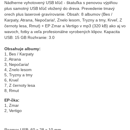
Nádherne vyhotovený USB kľúč - škatuľka s penovou výplňou
plus samotný USB kľúč vložený do dreva. Prevedenie tmavý
orech plus laserové gravírovanie. Obsah: 8 albumov (Bes /
Karpaty, Atrana, Nepočaria!, Znelo lesom, Tryzny a tmy, Krveľ, Z
černoty lesa, Rmut) + EP Zmar a Vertigo v mp3 (320 kB) ako aj vo
wavoch, fotky a veľa profesionálne vyrobených klipov. Kapacita
USB: 15 GB Rozhranie: 3.0
Obsahuje albumy:
1, Bes / Karpaty
2, Atrana
3, Nepočaria!
4, Znelo lesom
5, Tryzny a tmy
6, Krveľ
7, Z černoty lesa
8, Rmut
EP-čka:
1, Zmar
2, Vertigo
Rozmer USB: 60 x 28 x 10 mm