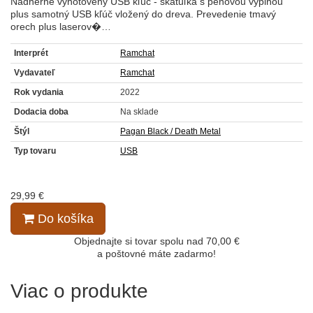
Nádherne vyhotovený USB kľúč - škatuľka s penovou výplňou
plus samotný USB kľúč vložený do dreva. Prevedenie tmavý
orech plus laserov�…
Interprét
Ramchat
Vydavateľ
Ramchat
Rok vydania
2022
Dodacia doba
Na sklade
Štýl
Pagan Black / Death Metal
Typ tovaru
USB
29,99 €
Do košíka
Objednajte si tovar spolu nad 70,00 €
a poštovné máte zadarmo!
Viac o produkte