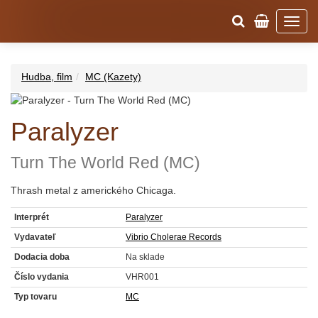
Hudba, film
MC (Kazety)
Paralyzer
Turn The World Red (MC)
Thrash metal z amerického Chicaga.
Interprét
Paralyzer
Vydavateľ
Vibrio Cholerae Records
Dodacia doba
Na sklade
Číslo vydania
VHR001
Typ tovaru
MC