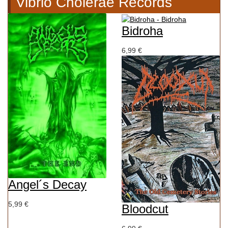
Vibrio Cholerae Records
Bidroha
6,99 €
Angel´s Decay
5,99 €
Bloodcut