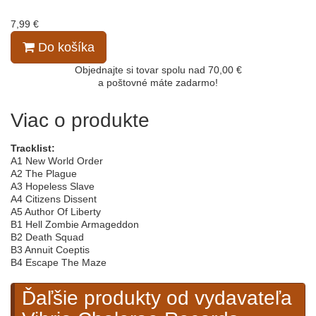
7,99 €
Do košíka
Objednajte si tovar spolu nad 70,00 €
a poštovné máte zadarmo!
Viac o produkte
Tracklist:
A1 New World Order
A2 The Plague
A3 Hopeless Slave
A4 Citizens Dissent
A5 Author Of Liberty
B1 Hell Zombie Armageddon
B2 Death Squad
B3 Annuit Coeptis
B4 Escape The Maze
Ďaľšie produkty od vydavateľa