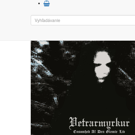
Hudba, film
CDr