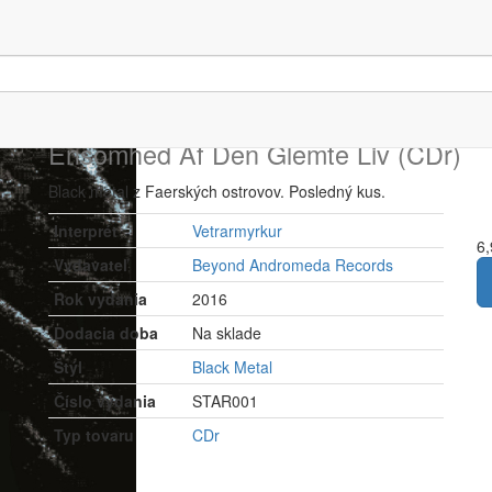
Vetrarmyrkur
Ensomhed Af Den Glemte Liv (CDr)
Black metal z Faerských ostrovov. Posledný kus.
Interprét
Vetrarmyrkur
6,
Vydavateľ
Beyond Andromeda Records
Rok vydania
2016
Dodacia doba
Na sklade
Štýl
Black Metal
Číslo vydania
STAR001
Typ tovaru
CDr