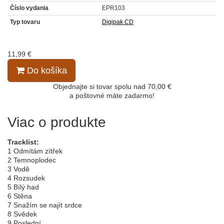
Číslo vydania
EPR103
Typ tovaru
Digipak CD
11,99 €
Do košíka
Objednajte si tovar spolu nad 70,00 €
a poštovné máte zadarmo!
Viac o produkte
Tracklist:
1 Odmítám zítřek
2 Temnoplodec
3 Vodě
4 Rozsudek
5 Bílý had
6 Stěna
7 Snažím se najít srdce
8 Svědek
9 Poslední