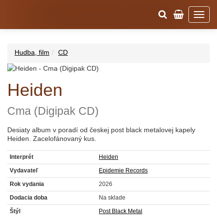
Hudba, film
CD
Heiden
Cma (Digipak CD)
Desiaty album v poradí od českej post black metalovej kapely
Heiden. Zacelofánovaný kus.
Interprét
Heiden
Vydavateľ
Epidemie Records
Rok vydania
2026
Dodacia doba
Na sklade
Štýl
Post Black Metal