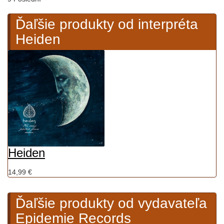
Ďaľšie produkty od interpréta
Heiden
Heiden
14,99 €
Ďaľšie produkty od vydavateľa
Epidemie Records